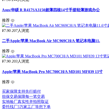
Asus/华硕 R R417SA3150超薄四核14寸手提轻薄游戏办公
推荐
¥
7.90
207
人浏览
二手Apple/苹果 MacBook Air MC969CH/A 笔记本电脑11.
推荐
¥
7.90
203
人浏览
Apple/苹果 MacBook Pro MC700CH/A MD101 MF839 13寸
推荐
买家保障
支持先行赔付
担保交易
保障每一笔交易
实地验厂
真实性并拍照取证
委托找厂
5万家工厂等您下单