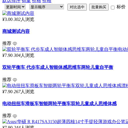
默认排序
销量
价格
价格
标价
¥
3.00
302
人浏览
商城测试内容
推荐
¥
7.90
304
人浏览
双轮平衡车 代步车成人智能体感思维车两轮儿童自平衡
推荐
¥
7.90
267
人浏览
电动扭扭车滑板车智能两轮平衡车双轮儿童成人思维体感
推荐
¥
7.90
244
人浏览