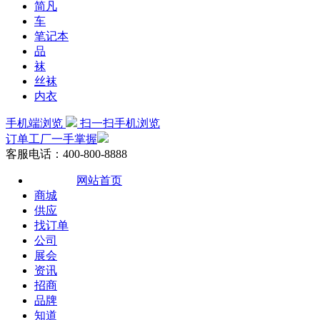
简凡
车
笔记本
品
袜
丝袜
内衣
手机端浏览
扫一扫手机浏览
订单工厂一手掌握
客服电话：400-800-8888
网站首页
商城
供应
找订单
公司
展会
资讯
招商
品牌
知道