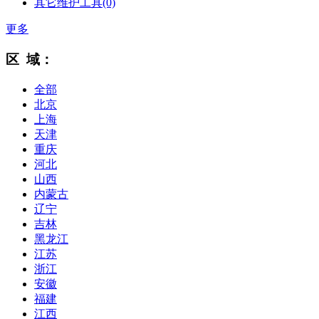
其它维护工具
(0)
更多
区 域：
全部
北京
上海
天津
重庆
河北
山西
内蒙古
辽宁
吉林
黑龙江
江苏
浙江
安徽
福建
江西