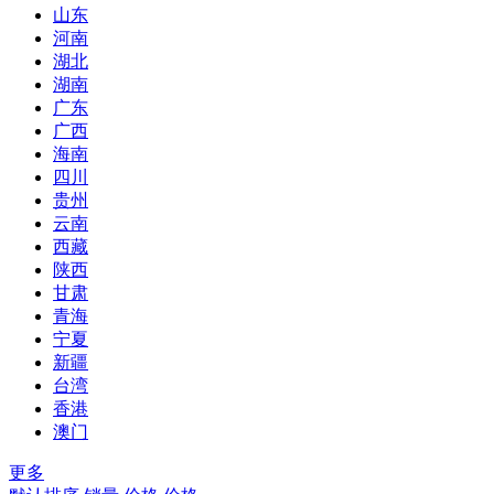
山东
河南
湖北
湖南
广东
广西
海南
四川
贵州
云南
西藏
陕西
甘肃
青海
宁夏
新疆
台湾
香港
澳门
更多