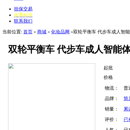
担保交易
收费标准
联系我们
当前位置:
首页
»
商城
»
化妆品网
»双轮平衡车 代步车成人智
双轮平衡车 代步车成人智能
起批
价格
物流：
普通
品牌：
简
销量：
累
评价：
已
人气：
已