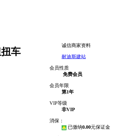
诚信商家资料
扭扭车
耐迪斯建站
会员性质
免费会员
会员年限
第1年
VIP等级
非VIP
消保：
已缴纳
0.00
元
保证金