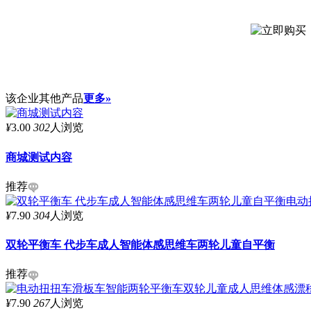
该企业其他产品
更多»
¥
3.00
302
人浏览
商城测试内容
推荐
¥
7.90
304
人浏览
双轮平衡车 代步车成人智能体感思维车两轮儿童自平衡
推荐
¥
7.90
267
人浏览