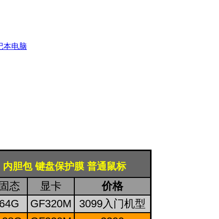
 内胆包 键盘保护膜 普通鼠标
固态
显卡
价格
64G
GF320M
3099入门机型