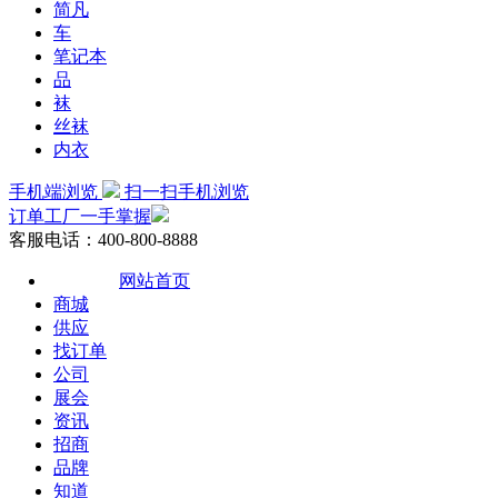
简凡
车
笔记本
品
袜
丝袜
内衣
手机端浏览
扫一扫手机浏览
订单工厂一手掌握
客服电话：400-800-8888
网站首页
商城
供应
找订单
公司
展会
资讯
招商
品牌
知道