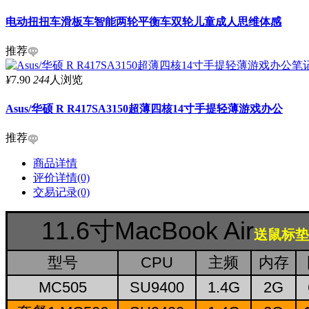
电动扭扭车滑板车智能两轮平衡车双轮儿童成人思维体感
推荐
¥
7.90
244
人浏览
Asus/华硕 R R417SA3150超薄四核14寸手提轻薄游戏办公
推荐
商品详情
评价详情(0)
交易记录(0)
11.6寸MacBook Air
送鼠标垫
型号
CPU
主频
内存
MC505
SU9400
1.4G
2G