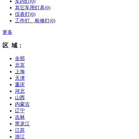
车内灯
(0)
其它车用灯具
(0)
仪表灯
(0)
工作灯、检修灯
(0)
更多
区 域：
全部
北京
上海
天津
重庆
河北
山西
内蒙古
辽宁
吉林
黑龙江
江苏
浙江