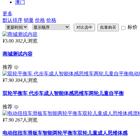
澳门
更多
默认排序
销量
价格
价格
标价
¥
3.00
302
人浏览
商城测试内容
推荐
¥
7.90
304
人浏览
双轮平衡车 代步车成人智能体感思维车两轮儿童自平衡
推荐
¥
7.90
267
人浏览
电动扭扭车滑板车智能两轮平衡车双轮儿童成人思维体感