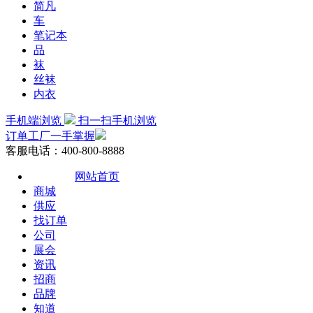
简凡
车
笔记本
品
袜
丝袜
内衣
手机端浏览
扫一扫手机浏览
订单工厂一手掌握
客服电话：400-800-8888
网站首页
商城
供应
找订单
公司
展会
资讯
招商
品牌
知道