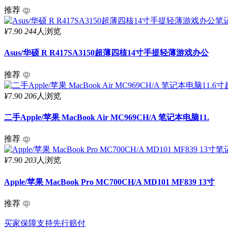
推荐
¥
7.90
244
人浏览
Asus/华硕 R R417SA3150超薄四核14寸手提轻薄游戏办公
推荐
¥
7.90
206
人浏览
二手Apple/苹果 MacBook Air MC969CH/A 笔记本电脑11.
推荐
¥
7.90
203
人浏览
Apple/苹果 MacBook Pro MC700CH/A MD101 MF839 13寸
推荐
买家保障
支持先行赔付