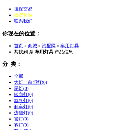
担保交易
收费标准
联系我们
你现在的位置：
首页
»
商城
»
汽配网
»
车用灯具
共找到
条
车用灯具
产品信息
分 类：
全部
大灯、前照灯
(0)
尾灯
(0)
转向灯
(0)
氙气灯
(0)
刹车灯
(0)
边侧灯
(0)
警灯
(0)
雾灯
(0)