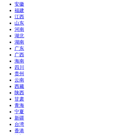
安徽
福建
江西
山东
河南
湖北
湖南
广东
广西
海南
四川
贵州
云南
西藏
陕西
甘肃
青海
宁夏
新疆
台湾
香港