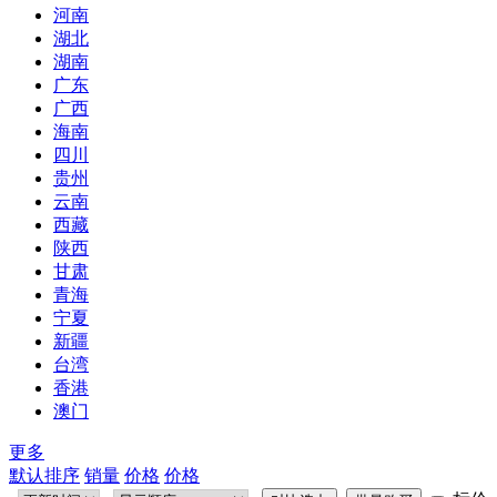
河南
湖北
湖南
广东
广西
海南
四川
贵州
云南
西藏
陕西
甘肃
青海
宁夏
新疆
台湾
香港
澳门
更多
默认排序
销量
价格
价格