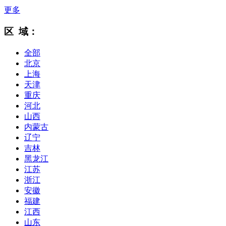
更多
区 域：
全部
北京
上海
天津
重庆
河北
山西
内蒙古
辽宁
吉林
黑龙江
江苏
浙江
安徽
福建
江西
山东