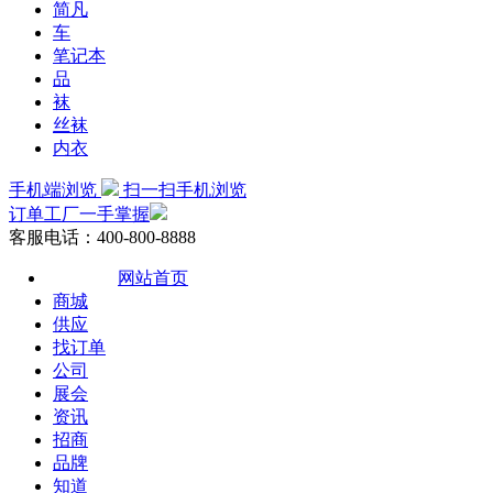
简凡
车
笔记本
品
袜
丝袜
内衣
手机端浏览
扫一扫手机浏览
订单工厂一手掌握
客服电话：400-800-8888
网站首页
商城
供应
找订单
公司
展会
资讯
招商
品牌
知道