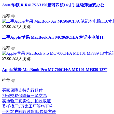
Asus/华硕 R R417SA3150超薄四核14寸手提轻薄游戏办公
推荐
¥
7.90
207
人浏览
二手Apple/苹果 MacBook Air MC969CH/A 笔记本电脑11.
推荐
¥
7.90
203
人浏览
Apple/苹果 MacBook Pro MC700CH/A MD101 MF839 13寸
推荐
买家保障
支持先行赔付
担保交易
保障每一笔交易
实地验厂
真实性并拍照取证
委托找厂
5万家工厂等您下单
手机客户端
随时随地 快捷方便