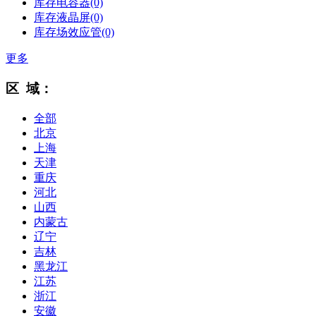
库存电容器
(0)
库存液晶屏
(0)
库存场效应管
(0)
更多
区 域：
全部
北京
上海
天津
重庆
河北
山西
内蒙古
辽宁
吉林
黑龙江
江苏
浙江
安徽