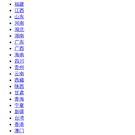
福建
江西
山东
河南
湖北
湖南
广东
广西
海南
四川
贵州
云南
西藏
陕西
甘肃
青海
宁夏
新疆
台湾
香港
澳门