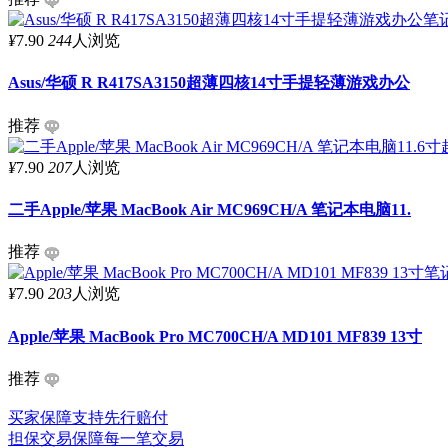
¥
7.90
244
人浏览
Asus/华硕 R R417SA3150超薄四核14寸手提轻薄游戏办公
推荐
¥
7.90
207
人浏览
二手Apple/苹果 MacBook Air MC969CH/A 笔记本电脑11.
推荐
¥
7.90
203
人浏览
Apple/苹果 MacBook Pro MC700CH/A MD101 MF839 13寸
推荐
买家保障
支持先行赔付
担保交易
保障每一笔交易