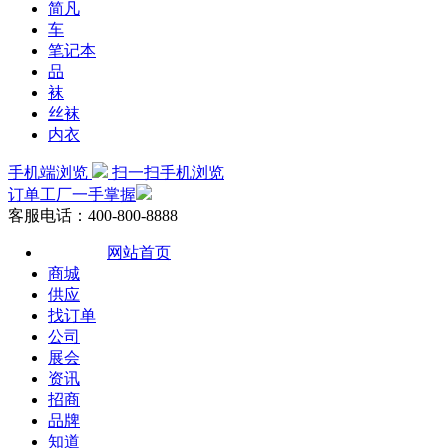
简凡
车
笔记本
品
袜
丝袜
内衣
手机端浏览
扫一扫手机浏览
订单工厂一手掌握
客服电话：400-800-8888
网站首页
商城
供应
找订单
公司
展会
资讯
招商
品牌
知道