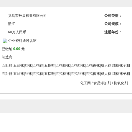
义乌市丹晨袜业有限公司
公司类型：
浙江
公司规模：
60万人民币
注册年份：
企业资料通过认证
已缴纳
0.00
元
制造商
五趾鞋|五趾袜|丝袜|五指袜|五指鞋|五指棉袜|五指丝袜|五指裤袜|成人袜|纯棉袜子相
五趾鞋|五趾袜|丝袜|五指袜|五指鞋|五指棉袜|五指丝袜|五指裤袜|成人袜|纯棉袜子相
化工网
/
食品添加剂
/
抗氧化剂