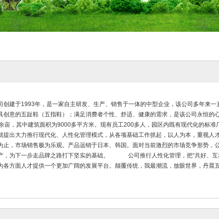
司创建于1993年，是一家自主研发、生产、销售于一体的中型企业，该公司多年来
具创意的五趾鞋（五指鞋）；满足消费者个性、舒适、健康的需求，是该公司永恒的
0余亩，其中建筑面积为9000多平方米。现有员工200多人，园区内既有现代化的标
就提出大力推行现代化、人性化管理模式，从各项基础工作抓起，以人为本，重视人
为止，市场销售极为乐观。产品远销于日本、韩国。面对当前激烈的市场竞争形势，
产，为下一步走品牌之路打下坚实的基础。 公司推行人性化管理，把“共好、互利
为各方面人才提供一个更加广阔的发展平台。颠覆传统，我最潮流，放眼世界，丹晨五