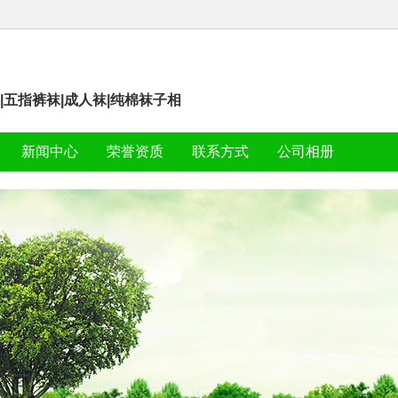
袜|五指裤袜|成人袜|纯棉袜子相
新闻中心
荣誉资质
联系方式
公司相册