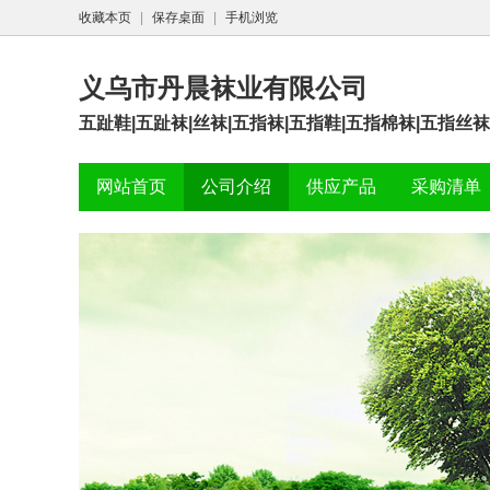
收藏本页
|
保存桌面
|
手机浏览
义乌市丹晨袜业有限公司
五趾鞋|五趾袜|丝袜|五指袜|五指鞋|五指棉袜|五指丝
网站首页
公司介绍
供应产品
采购清单