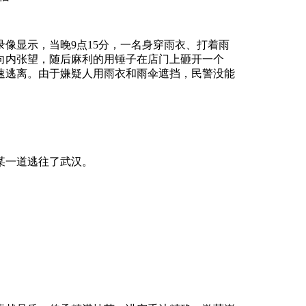
像显示，当晚9点15分，一名身穿雨衣、打着雨
向内张望，随后麻利的用锤子在店门上砸开一个
速逃离。由于嫌疑人用雨衣和雨伞遮挡，民警没能
某一道逃往了武汉。