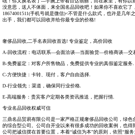
嘿！你又换名表了---手腕上带着百达翡丽，而在家里，有你以
没意思，送人不体面，来全国名品回收吧！如果你不喜欢它了，
18674001511(手机号就是微信)<不管是什么款式，也许
出手，我们都可以回收并给你最专业的价格!
奢侈品回收,二手名表回收首选! 专业鉴定，高价回收
A-回收流程：电话联系—会面洽谈—当面验货—价格商谈—交
B-免费鉴定：对客户所售物品，免费提供专业的真假鉴定服务.
C-方便快捷：卡转、现付，客户自由选择.
D-行业领先：渠道，确保同行业价格.
E-高端服务：贵宾客户定期各类资讯推送，把握行情.
专业名品回收权威可信
三鼎名品贸易有限公司是一家严格正规奢侈品回收公司，绿色
的综合型公司。公司自开业以来有很多成功的回收案例，也得
公司把诚信摆在首要位置，本着“诚信为本”的原则，依照“服