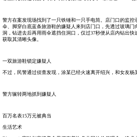
警方在案发现场找到了一只铁锤和一只手电筒。店门口的监控录
伞、脚穿白底蓝条旅游鞋的嫌疑人来到店门口，先透过玻璃门
洞，钻进去后再用雨伞遮挡住洞口，仅过37秒便从店内钻出快
获取其清晰头像。
一双旅游鞋锁定嫌疑人
不过，民警通过侦查发现，涂某已经火速离开绍兴，和女友杨
警方辗转两地抓到嫌疑人
百万名表15万元被典当
生活艺术