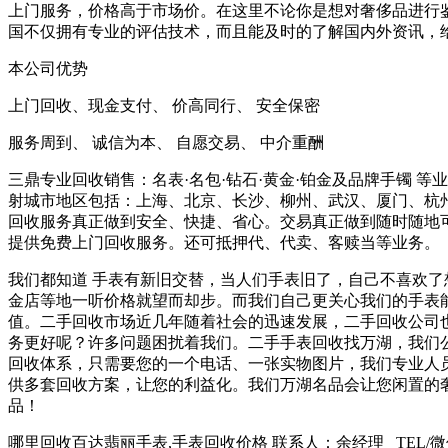
上门服务，价格高于市场价。在这里不论你是想对奢侈品进行
国不仅拥有专业的评估技术，而且能及时的了解国内外资讯，
本公司优势
上门回收、现金支付、 价高同行、 安全保密
服务周到、 诚信为本、 自愿交易、 中介重酬
三鼎专业回收销售：名表·名包·钻石·黄金·铂金及品牌手镯 
射城市地区包括：上海、北京、长沙、柳州、武汉、厦门、杭
回收服务真正做到安全、快捷、省心。交易真正做到随时随地
提供免费上门回收服务。还可抵押代、代卖、客赎当等业务。
我们都知道 手表有新旧交替，当人们手表旧了，自己不喜欢
金店等地一听价格就望而却步。而我们自己更关心我们的手表
值。二手回收市场近几年随着社会的迅速发展，二手回收公司
务更好呢？许多问题困扰着我们。二手手表回收找万湖，我们
回收体系，只需要您的一个电话、一张实物图片，我们专业人
供多套回收方案，让您的利益化。我们万湖名品会让您闲置的
品！
哪里回收百达翡丽手表,手表回收价格 联系人：余经理 TEL/微信>186