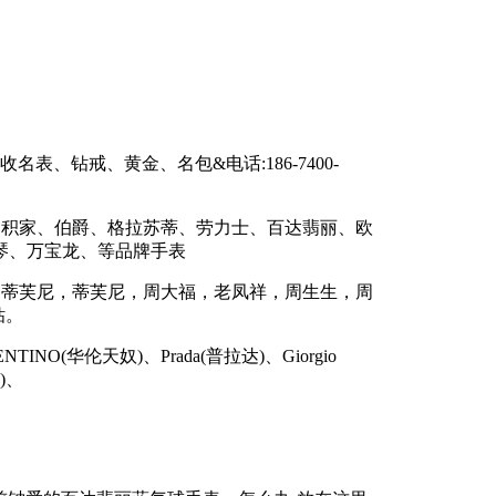
表、钻戒、黄金、名包&电话:186-7400-
、积家、伯爵、格拉苏蒂、劳力士、百达翡丽、欧
琴、万宝龙、等品牌手表
，蒂芙尼，蒂芙尼，周大福，老凤祥，周生生，周
钻。
NTINO(华伦天奴)、Prada(普拉达)、Giorgio
登)、