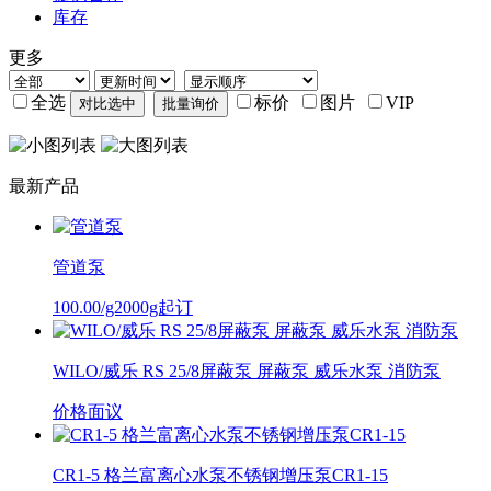
库存
更多
全选
标价
图片
VIP
最新产品
管道泵
100.00/g2000g起订
WILO/威乐 RS 25/8屏蔽泵 屏蔽泵 威乐水泵 消防泵
价格面议
CR1-5 格兰富离心水泵不锈钢增压泵CR1-15