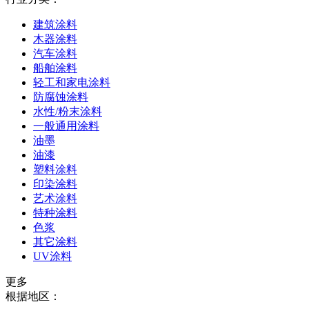
建筑涂料
木器涂料
汽车涂料
船舶涂料
轻工和家电涂料
防腐蚀涂料
水性/粉末涂料
一般通用涂料
油墨
油漆
塑料涂料
印染涂料
艺术涂料
特种涂料
色浆
其它涂料
UV涂料
更多
根据地区：