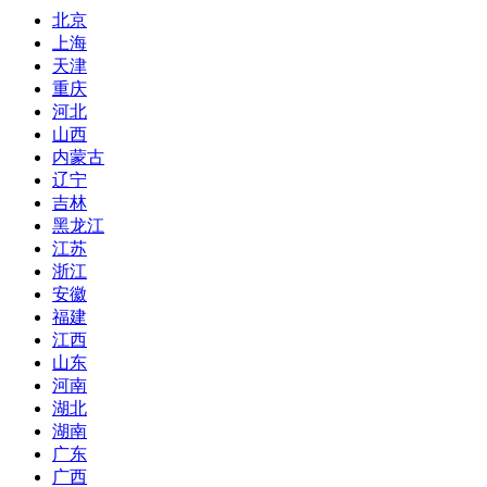
北京
上海
天津
重庆
河北
山西
内蒙古
辽宁
吉林
黑龙江
江苏
浙江
安徽
福建
江西
山东
河南
湖北
湖南
广东
广西