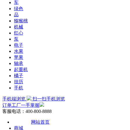
车
绿色
品
猕猴桃
机械
红心
泵
电子
水果
苹果
轴承
起重机
橘子
挂历
手机
手机端浏览
扫一扫手机浏览
订单工厂一手掌握
客服电话：400-800-8888
网站首页
商城