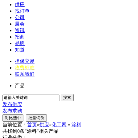
供应
找订单
公司
展会
资讯
招商
品牌
知道
担保交易
收费标准
联系我们
产品
搜索
发布供应
发布求购
当前位置：
首页
»
供应
»
化工网
»
涂料
共找到0条"涂料"相关产品
行业分类：