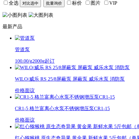
全选
标价
图片
VIP
最新产品
管道泵
100.00/g2000g起订
WILO/威乐 RS 25/8屏蔽泵 屏蔽泵 威乐水泵 消防泵
价格面议
CR1-5 格兰富离心水泵不锈钢增压泵CR1-15
价格面议
红心猕猴桃 原生态奇异果 黄金果 新鲜水果 5斤包邮（单果