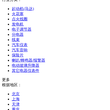
起动机(马达)
火花塞
点火线圈
发电机
电子调节器
分电器
线束
汽车仪表
汽车音响
保险片
喇叭/蜂鸣器/报警器
电动玻璃升降器
其它电器仪表件
更多
根据地区：
北京
上海
天津
重庆