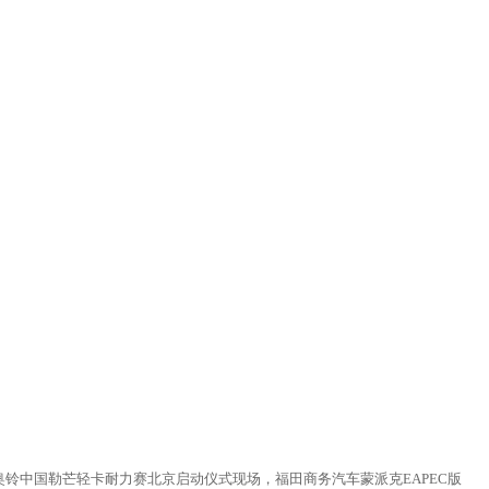
)福田奥铃中国勒芒轻卡耐力赛北京启动仪式现场，福田商务汽车蒙派克EAPEC版