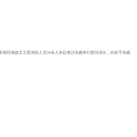
军组织海政文工团演职人员50余人奔赴南沙岛礁举行慰问演出，向驻守岛礁