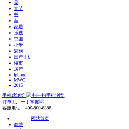
品
春节
书
车
家居
乐视
中国
小米
魅族
国产手机
楼市
房产
iphone
MWC
2015
手机端浏览
扫一扫手机浏览
订单工厂一手掌握
客服电话：400-800-8888
网站首页
商城