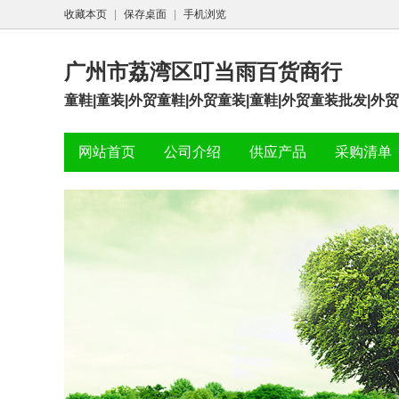
收藏本页
|
保存桌面
|
手机浏览
广州市荔湾区叮当雨百货商行
童鞋|童装|外贸童鞋|外贸童装|童鞋|外贸童装批发|外贸童
网站首页
公司介绍
供应产品
采购清单