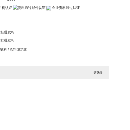
企业资料通过认证
童鞋批发相
童鞋批发相
染料
/
涂料印花浆
共
0
条