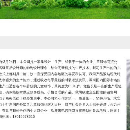
05年3月24日，本公司是一家集设计、生产、销售于一体的专业儿童服饰商贸公
高级童品设计师的独到设计理念，结合高新科技的生产技术，我司生产出的的儿
款式上都别具一格，故一直深受国内各地区的喜爱和认可。我司产品紧贴现代时
依靠强大的生产能力，通过吸收每季最新的时装潮流资讯，调研国内国际市场的
生产出适合各个年龄段的儿童服饰，其跨度为0~10岁。凭借长期丰富的生产经验
控，确保能按时供应款多质高、价格合理的产品。我司欲建立全国性的销售网
电子商务也处于稳步发展中。本公司坚守信誉第一、质量第一、坚持开拓、求实
力于打造国内外知名儿童服饰品牌为目标，愿与社会各界人士携手并进，合力开
。有意与我司合作的个人或企业，欢迎来电咨询或直接来我司参观考察，谢谢！
线：18012978616