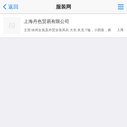
返回
服装网
上海丹色贸易有限公司
上海
主营:休闲女装及外贸女装风衣.大衣.夹克.T恤，小西装，裤
子，裙子，服饰等